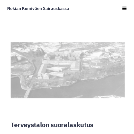
Siirry
Nokian Kumiväen Sairauskassa
Haku
sivun
sisältöön
Terveystalon suoralaskutus