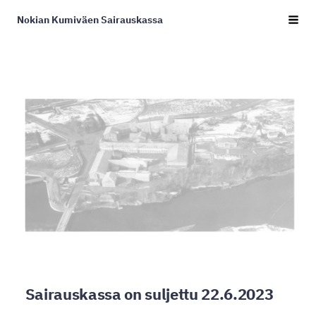
Siirry
Nokian Kumiväen Sairauskassa
Haku
sivun
sisältöön
Sairauskassa on suljettu 22.6.2023