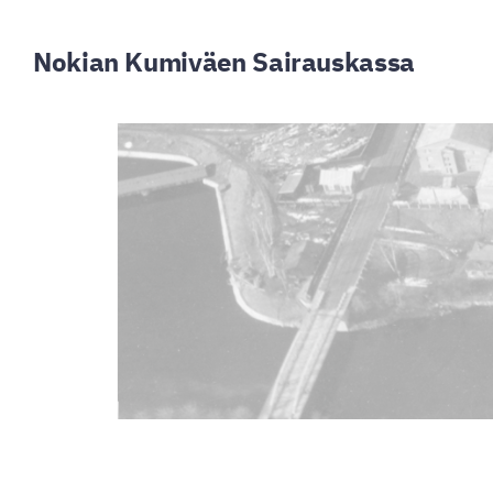
Siirry
sivun
Nokian Kumiväen Sairauskassa
sisältöön