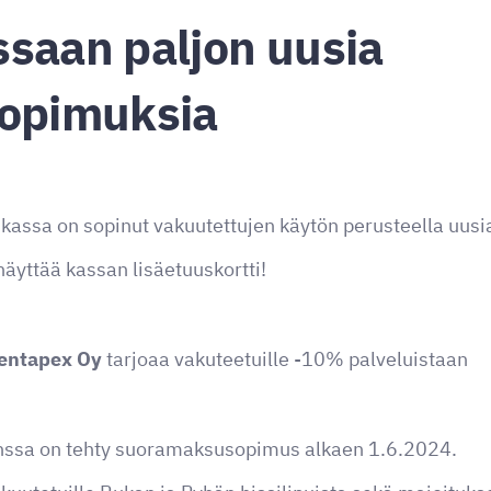
saan paljon uusia
sopimuksia
assa on sopinut vakuutettujen käytön perusteella uusi
äyttää kassan lisäetuuskortti!
entapex Oy
tarjoaa vakuteetuille -10% palveluistaan
nssa on tehty suoramaksusopimus alkaen 1.6.2024.