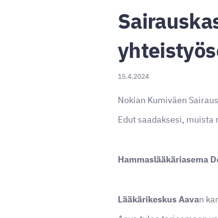
Sairauskas
yhteistyö
15.4.2024
Nokian Kumiväen Sairausk
Edut saadaksesi, muista n
Hammaslääkäriasema D
Lääkärikeskus Aava
n ka