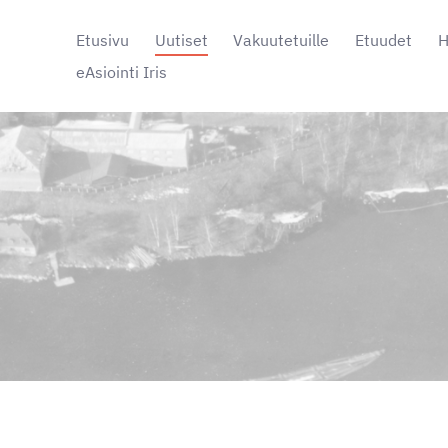
Etusivu
Uutiset
Vakuutetuille
Etuudet
H
eAsiointi Iris