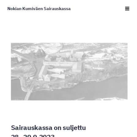
Siirry
Nokian Kumiväen Sairauskassa
Haku
sivun
sisältöön
Sairauskassa on suljettu
28.-29.9.2023