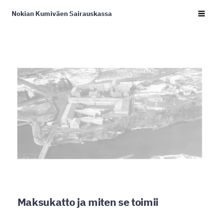
Siirry
Nokian Kumiväen Sairauskassa
Haku
sivun
sisältöön
Maksukatto ja miten se toimii