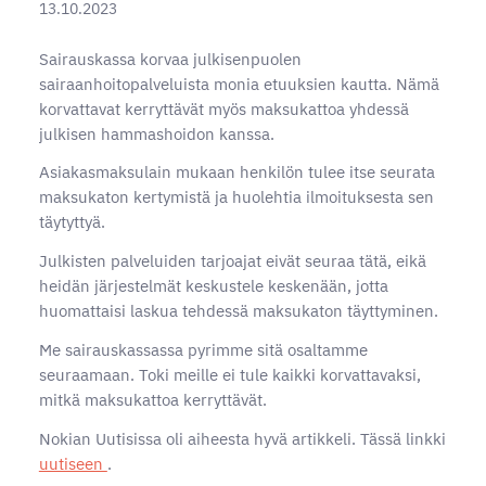
13.10.2023
Sairauskassa korvaa julkisenpuolen
sairaanhoitopalveluista monia etuuksien kautta. Nämä
korvattavat kerryttävät myös maksukattoa yhdessä
julkisen hammashoidon kanssa.
Asiakasmaksulain mukaan henkilön tulee itse seurata
maksukaton kertymistä ja huolehtia ilmoituksesta sen
täytyttyä.
Julkisten palveluiden tarjoajat eivät seuraa tätä, eikä
heidän järjestelmät keskustele keskenään, jotta
huomattaisi laskua tehdessä maksukaton täyttyminen.
Me sairauskassassa pyrimme sitä osaltamme
seuraamaan. Toki meille ei tule kaikki korvattavaksi,
mitkä maksukattoa kerryttävät.
Nokian Uutisissa oli aiheesta hyvä artikkeli. Tässä linkki
uutiseen
.