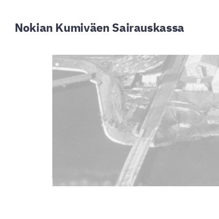
Siirry
sivun
Nokian Kumiväen Sairauskassa
sisältöön