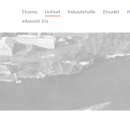
Etusivu
Uutiset
Vakuutetuille
Etuudet
H
eAsiointi Iris