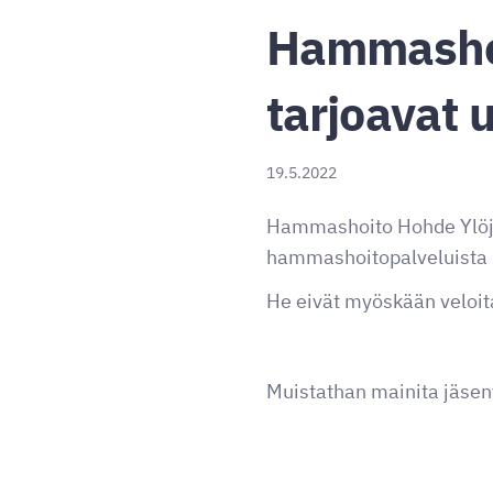
Hammashoi
tarjoavat 
19.5.2022
Hammashoito Hohde Ylöjär
hammashoitopalveluista s
He eivät myöskään veloit
Muistathan mainita jäseny