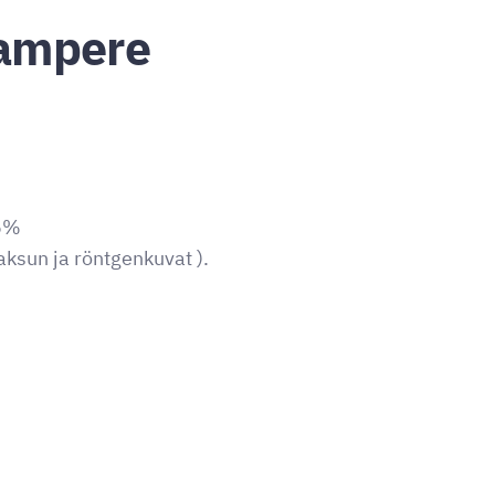
Tampere
-5%
ksun ja röntgenkuvat ).