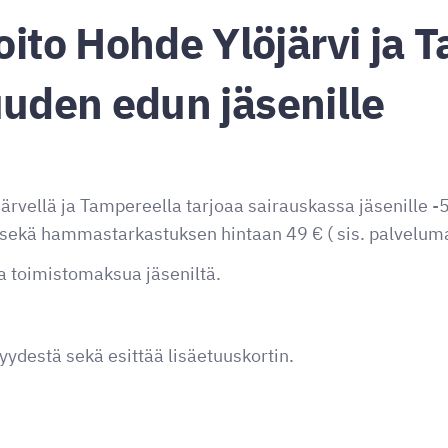
to Hohde Ylöjärvi ja 
uuden edun jäsenille
vellä ja Tampereella tarjoaa sairauskassa jäsenille 
ekä hammastarkastuksen hintaan 49 € ( sis. palveluma
a toimistomaksua jäseniltä.
ydestä sekä esittää lisäetuuskortin.