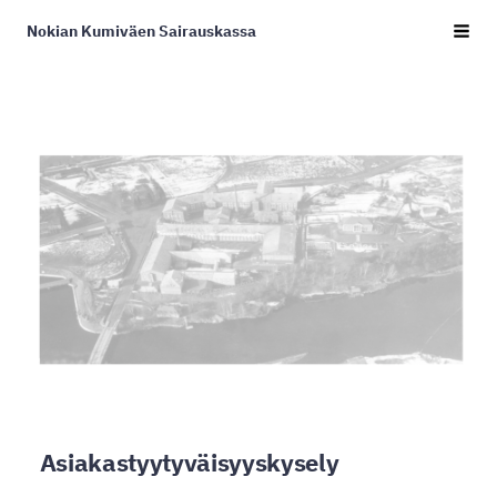
Siirry
Nokian Kumiväen Sairauskassa
Haku
sivun
sisältöön
Asiakastyytyväisyyskysely