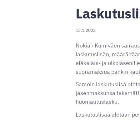
Laskutusl
13.1.2022
Nokian Kumiväen sairausk
laskutuslisän, määrältään
eläkeläis- ja ulkojäsenil
suoramaksua pankin kaut
Samoin laskutuslisä oteta
jäsenmaksunsa tekemättä
huomautuslasku.
Laskutuslisää aletaan p