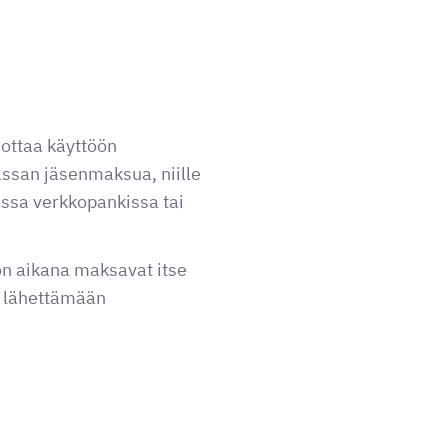
ottaa käyttöön
assan jäsenmaksua, niille
assa verkkopankissa tai
lon aikana maksavat itse
n lähettämään