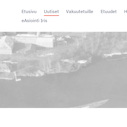
Etusivu
Uutiset
Vakuutetuille
Etuudet
H
eAsiointi Iris